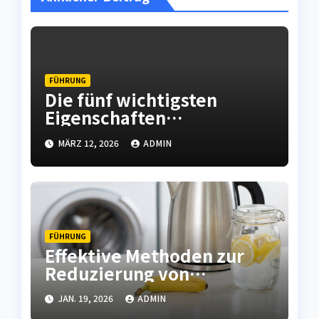
FÜHRUNG
Die fünf wichtigsten
Eigenschaften
hochwertiger
MÄRZ 12, 2026
ADMIN
Leiterplatten
FÜHRUNG
Effektive Methoden zur
Reduzierung von
Kalkablagerungen in
JAN. 19, 2026
ADMIN
Haushaltsgeräten