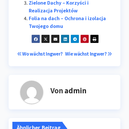
Zielone Dachy – Korzyści i
Realizacja Projektów
Folia na dach – Ochrona i izolacja
Twojego domu
Beitragsnavigation
Wo wächst Ingwer?
Wie wächst Ingwer?
Von
admin
Ähnlicher Beitrag