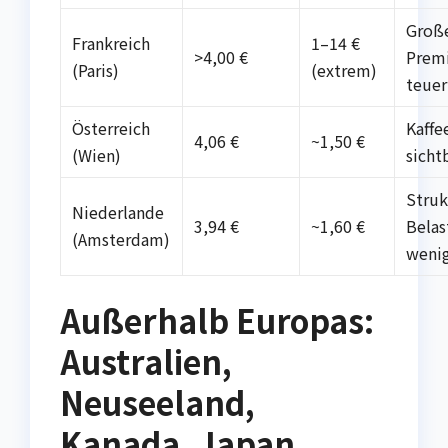
Groß
Frankreich
1–14 €
>4,00 €
Prem
(Paris)
(extrem)
teuer
Österreich
Kaffe
4,06 €
~1,50 €
(Wien)
sicht
Struk
Niederlande
3,94 €
~1,60 €
Belas
(Amsterdam)
wenig
Außerhalb Europas:
Australien,
Neuseeland,
Kanada, Japan,