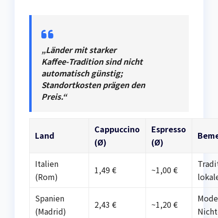
„Länder mit starker
Kaffee‑Tradition sind nicht
automatisch günstig;
Standortkosten prägen den
Preis.“
Cappuccino
Espresso
Land
Beme
(Ø)
(Ø)
Italien
Tradi
1,49 €
~1,00 €
(Rom)
lokal
Spanien
Moder
2,43 €
~1,20 €
(Madrid)
Nicht