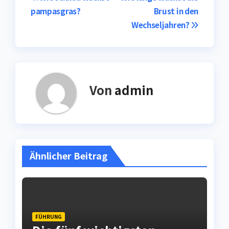
Beitragsnavigation
pampasgras?
Brust in den
Wechseljahren?
Von
admin
Ähnlicher Beitrag
FÜHRUNG