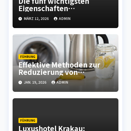
Die fünf wichtigsten
Eigenschaften
hochwertiger
MÄRZ 12, 2026
ADMIN
Leiterplatten
FÜHRUNG
Effektive Methoden zur
Reduzierung von
Kalkablagerungen in
JAN. 19, 2026
ADMIN
Haushaltsgeräten
FÜHRUNG
Luxushotel Krakau: