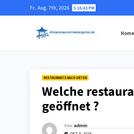
Skip
Fr.. Aug. 7th, 2026
5:16:44 PM
to
content
Hom
RESTAURANTS NACH ORTEN
Welche restaura
geöffnet ?
Von
admin
OKT. 8, 2024