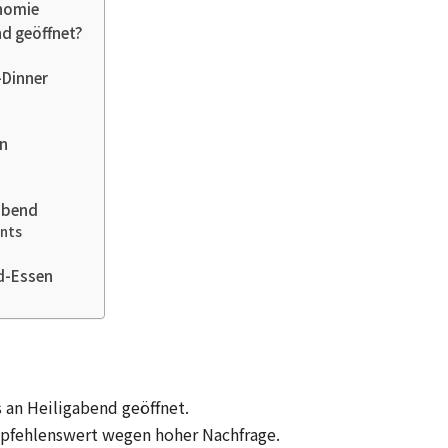
onomie
d geöffnet?
-Dinner
en
abend
nts
nd-Essen
s an Heiligabend geöffnet.
mpfehlenswert wegen hoher Nachfrage.