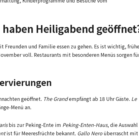
nterhaltung, Kinderprogramme und Besuche vom
 haben Heiligabend geöffnet
t Freunden und Familie essen zu gehen. Es ist wichtig, früh
 November voll. Restaurants mit besonderen Menüs sorgen fü
servierungen
hnachten geöffnet.
The Grand
empfängt ab 18 Uhr Gäste.
Le
Gänge-Menü an.
aris
bis zur Peking-Ente im
Peking-Enten-Haus
, die Auswahl
ant
ist für Meeresfrüchte bekannt.
Gallo Nero
überrascht mit