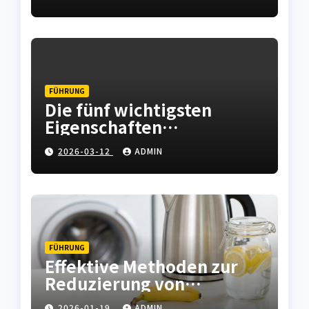
Instandhaltung abfedern
FÜHRUNG
Die fünf wichtigsten
Eigenschaften
hochwertiger
2026-03-12
ADMIN
Leiterplatten
FÜHRUNG
Effektive Methoden zur
Reduzierung von
Kalkablagerungen in
2026-01-19
ADMIN