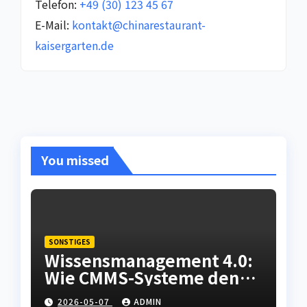
Telefon:
+49 (30) 123 45 67
E-Mail:
kontakt@chinarestaurant-
kaisergarten.de
You missed
SONSTIGES
Wissensmanagement 4.0:
Wie CMMS-Systeme den
Fachkräftemangel in der
2026-05-07
ADMIN