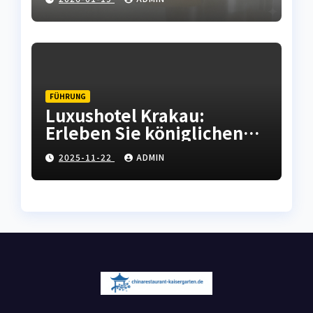
Haushaltsgeräten
FÜHRUNG
Luxushotel Krakau:
Erleben Sie königlichen
Komfort in der polnischen
2025-11-22
ADMIN
Kulturhauptstadt