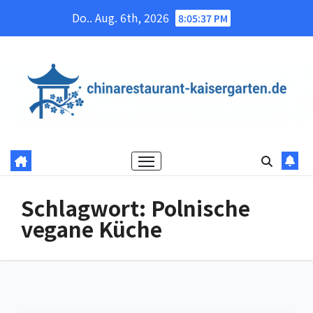
Skip
Do.. Aug. 6th, 2026
8:05:37 PM
to
content
Schlagwort:
Polnische
vegane Küche