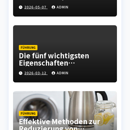
Fachkräftemangel in der
2026-05-07
ADMIN
Instandhaltung abfedern
FÜHRUNG
Die fünf wichtigsten
Eigenschaften
hochwertiger
2026-03-12
ADMIN
Leiterplatten
FÜHRUNG
Effektive Methoden zur
Reduzierung von