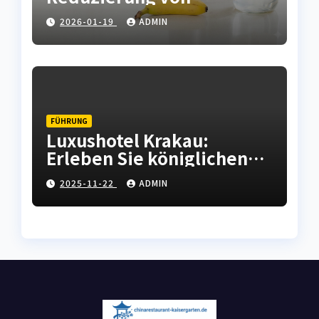
Kalkablagerungen in
2026-01-19
ADMIN
Haushaltsgeräten
FÜHRUNG
Luxushotel Krakau:
Erleben Sie königlichen
Komfort in der polnischen
2025-11-22
ADMIN
Kulturhauptstadt