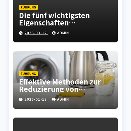
FÜHRUNG
Die fünf wichtigsten
Eigenschaften
hochwertiger
2026-03-12
ADMIN
Leiterplatten
FÜHRUNG
Effektive Methoden zur
Reduzierung von
Kalkablagerungen in
2026-01-19
ADMIN
Haushaltsgeräten