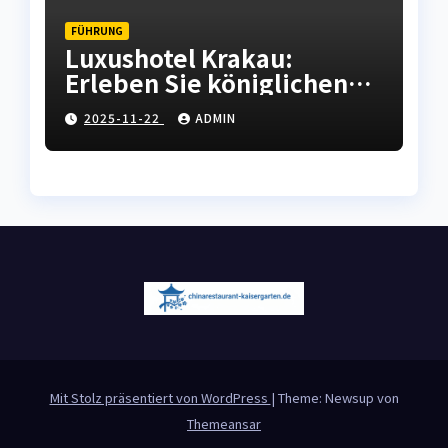
FÜHRUNG
Luxushotel Krakau:
Erleben Sie königlichen
Komfort in der polnischen
2025-11-22
ADMIN
Kulturhauptstadt
Mit Stolz präsentiert von WordPress
|
Theme: Newsup von
Themeansar