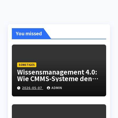
You missed
SONSTIGES
Wissensmanagement 4.0:
Wie CMMS-Systeme den
Fachkräftemangel in der
2026-05-07
ADMIN
Instandhaltung abfedern