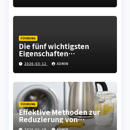
Instandhaltung abfedern
FÜHRUNG
Die fünf wichtigsten
Eigenschaften
hochwertiger
2026-03-12
ADMIN
Leiterplatten
FÜHRUNG
Effektive Methoden zur
Reduzierung von
Kalkablagerungen in
2026-01-19
ADMIN