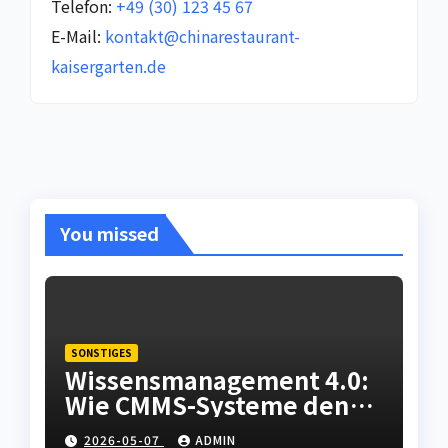
Telefon:
+49 (30) 123 45 67
E-Mail:
kontakt@chinarestaurant-
kaisergarten.de
You missed
SONSTIGES
Wissensmanagement 4.0:
Wie CMMS-Systeme den
Fachkräftemangel in der
2026-05-07
ADMIN