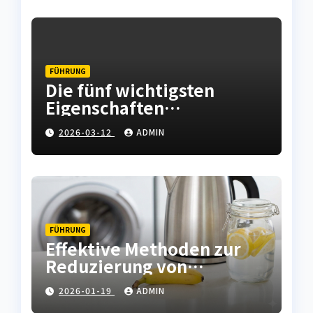
FÜHRUNG
Die fünf wichtigsten
Eigenschaften
hochwertiger
2026-03-12
ADMIN
Leiterplatten
FÜHRUNG
Effektive Methoden zur
Reduzierung von
Kalkablagerungen in
2026-01-19
ADMIN
Haushaltsgeräten