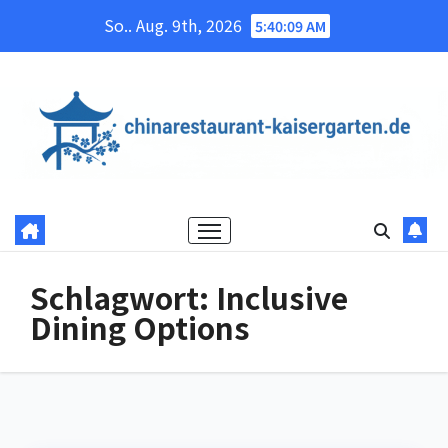
Skip
So.. Aug. 9th, 2026
5:40:10 AM
to
content
Schlagwort:
Inclusive
Dining Options