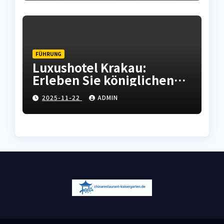
FÜHRUNG
Luxushotel Krakau:
Erleben Sie königlichen
Komfort in der polnischen
2025-11-22
ADMIN
Kulturhauptstadt