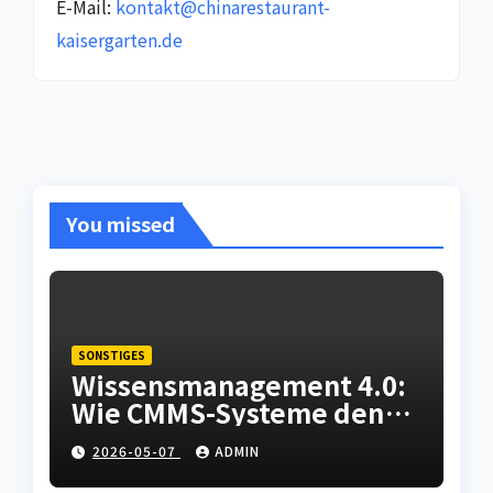
E-Mail:
kontakt@chinarestaurant-
kaisergarten.de
You missed
SONSTIGES
Wissensmanagement 4.0:
Wie CMMS-Systeme den
Fachkräftemangel in der
2026-05-07
ADMIN
Instandhaltung abfedern