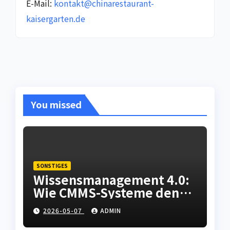
E-Mail:
kontakt@chinarestaurant-
kaisergarten.de
You missed
SONSTIGES
Wissensmanagement 4.0:
Wie CMMS-Systeme den
Fachkräftemangel in der
2026-05-07
ADMIN
Instandhaltung abfedern