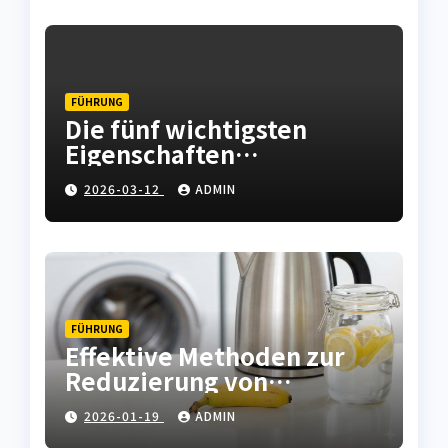
FÜHRUNG
Die fünf wichtigsten
Eigenschaften
hochwertiger
2026-03-12
ADMIN
Leiterplatten
FÜHRUNG
Effektive Methoden zur
Reduzierung von
Kalkablagerungen in
2026-01-19
ADMIN
Haushaltsgeräten