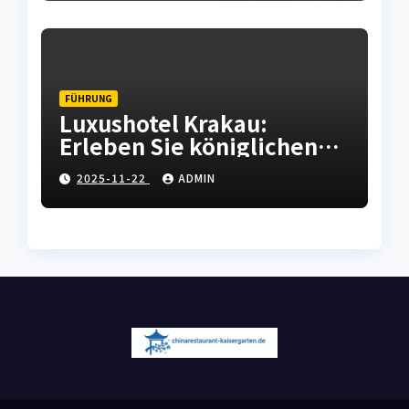
FÜHRUNG
Luxushotel Krakau:
Erleben Sie königlichen
Komfort in der polnischen
2025-11-22
ADMIN
Kulturhauptstadt