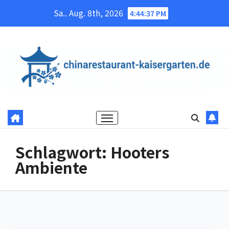
Skip
Sa.. Aug. 8th, 2026
4:44:37 PM
to
content
Schlagwort:
Hooters
Ambiente