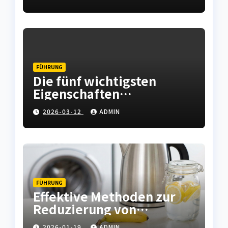
Instandhaltung abfedern
FÜHRUNG
Die fünf wichtigsten
Eigenschaften
hochwertiger
2026-03-12
ADMIN
Leiterplatten
FÜHRUNG
Effektive Methoden zur
Reduzierung von
Kalkablagerungen in
2026-01-19
ADMIN