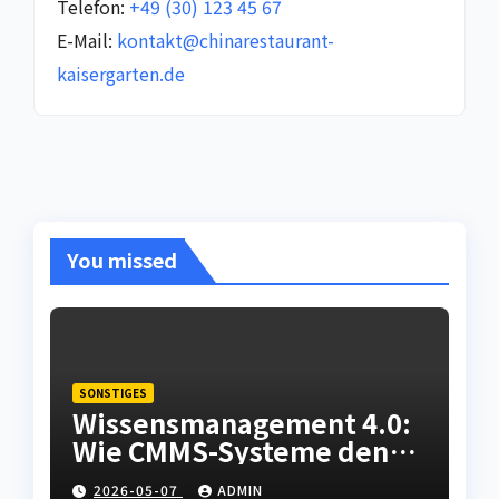
Telefon:
+49 (30) 123 45 67
E-Mail:
kontakt@chinarestaurant-
kaisergarten.de
You missed
SONSTIGES
Wissensmanagement 4.0:
Wie CMMS-Systeme den
Fachkräftemangel in der
2026-05-07
ADMIN