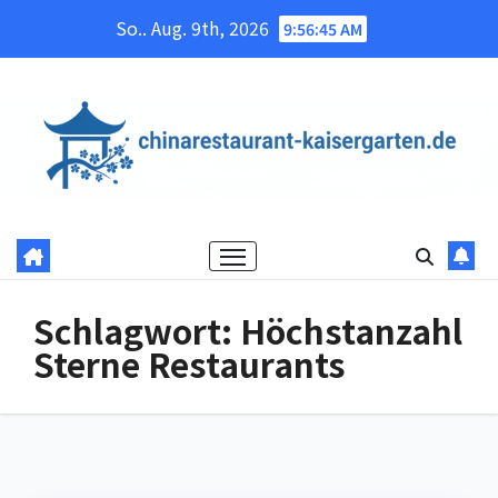
Skip
So.. Aug. 9th, 2026
9:56:46 AM
to
content
Schlagwort:
Höchstanzahl
Sterne Restaurants