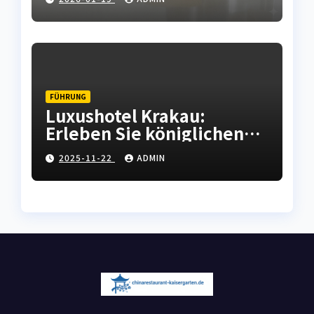
Haushaltsgeräten
FÜHRUNG
Luxushotel Krakau:
Erleben Sie königlichen
Komfort in der polnischen
2025-11-22
ADMIN
Kulturhauptstadt