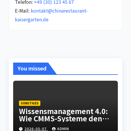
Telefon:
+49 (30) 123 45 67
E-Mail:
kontakt@chinarestaurant-
kaisergarten.de
You missed
SONSTIGES
Wissensmanagement 4.0:
Wie CMMS-Systeme den
Fachkräftemangel in der
2026-05-07
ADMIN