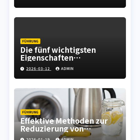
Instandhaltung abfedern
FÜHRUNG
Die fünf wichtigsten
Eigenschaften
hochwertiger
2026-03-12
ADMIN
Leiterplatten
FÜHRUNG
Effektive Methoden zur
Reduzierung von
Kalkablagerungen in
2026-01-19
ADMIN