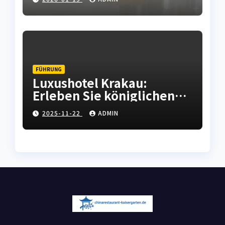
Haushaltsgeräten
FÜHRUNG
Luxushotel Krakau:
Erleben Sie königlichen
Komfort in der polnischen
2025-11-22
ADMIN
Kulturhauptstadt