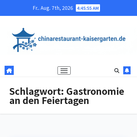
Skip
Fr.. Aug. 7th, 2026
4:45:56 AM
to
content
Schlagwort:
Gastronomie
an den Feiertagen