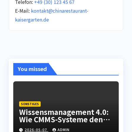
Telefon:
+49 (30) 123 45 67
E-Mail:
kontakt@chinarestaurant-
kaisergarten.de
You missed
SONSTIGES
Wissensmanagement 4.0:
Wie CMMS-Systeme den
Fachkräftemangel in der
2026-05-07
ADMIN