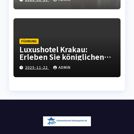
Haushaltsgeräten
FÜHRUNG
Luxushotel Krakau:
Erleben Sie königlichen
Komfort in der polnischen
2025-11-22
ADMIN
Kulturhauptstadt