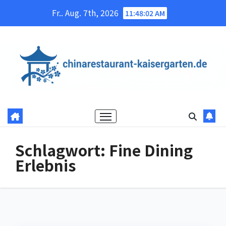
Skip
Fr.. Aug. 7th, 2026
11:48:02 AM
to
content
Schlagwort:
Fine Dining
Erlebnis