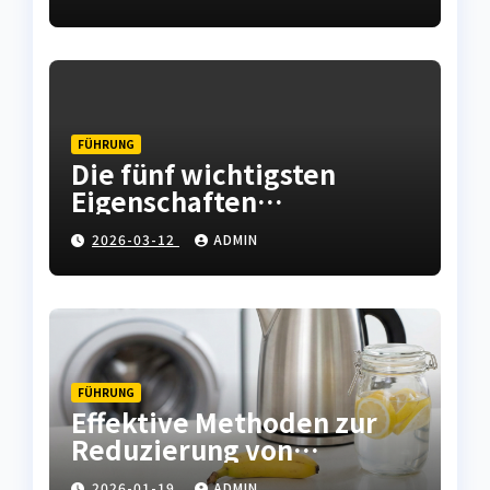
Instandhaltung abfedern
FÜHRUNG
Die fünf wichtigsten
Eigenschaften
hochwertiger
2026-03-12
ADMIN
Leiterplatten
FÜHRUNG
Effektive Methoden zur
Reduzierung von
Kalkablagerungen in
2026-01-19
ADMIN