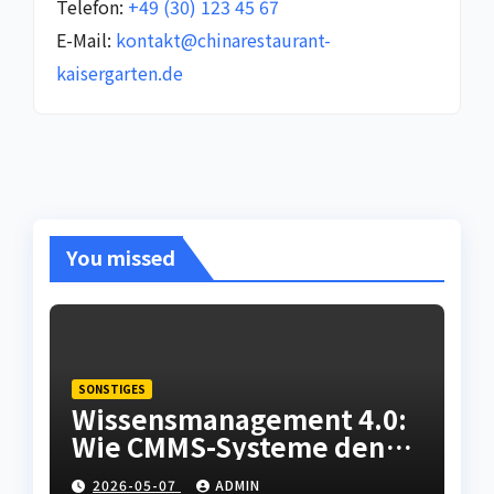
Telefon:
+49 (30) 123 45 67
E-Mail:
kontakt@chinarestaurant-
kaisergarten.de
You missed
SONSTIGES
Wissensmanagement 4.0:
Wie CMMS-Systeme den
Fachkräftemangel in der
2026-05-07
ADMIN