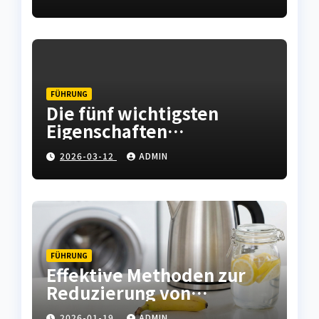
Instandhaltung abfedern
FÜHRUNG
Die fünf wichtigsten
Eigenschaften
hochwertiger
2026-03-12
ADMIN
Leiterplatten
FÜHRUNG
Effektive Methoden zur
Reduzierung von
Kalkablagerungen in
2026-01-19
ADMIN