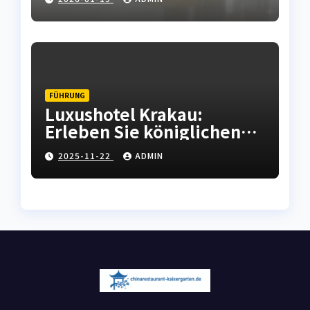
Haushaltsgeräten
FÜHRUNG
Luxushotel Krakau:
Erleben Sie königlichen
Komfort in der polnischen
2025-11-22
ADMIN
Kulturhauptstadt