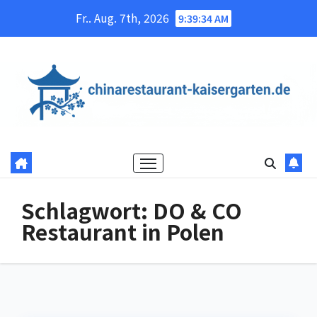
Skip
Fr.. Aug. 7th, 2026
9:39:35 AM
to
content
Schlagwort:
DO & CO
Restaurant in Polen