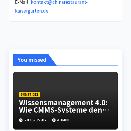
E-Mail:
kontakt@chinarestaurant-
kaisergarten.de
You missed
SONSTIGES
Wissensmanagement 4.0:
Wie CMMS-Systeme den
Fachkräftemangel in der
2026-05-07
ADMIN
Instandhaltung abfedern