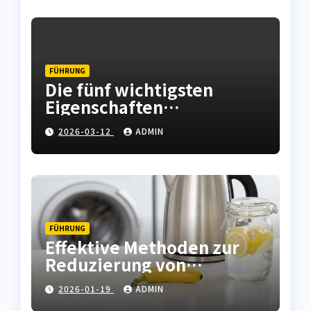
FÜHRUNG
Die fünf wichtigsten
Eigenschaften
hochwertiger
2026-03-12
ADMIN
Leiterplatten
FÜHRUNG
Effektive Methoden zur
Reduzierung von
Kalkablagerungen in
2026-01-19
ADMIN
Haushaltsgeräten