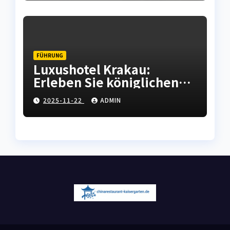
FÜHRUNG
Luxushotel Krakau:
Erleben Sie königlichen
Komfort in der polnischen
2025-11-22
ADMIN
Kulturhauptstadt