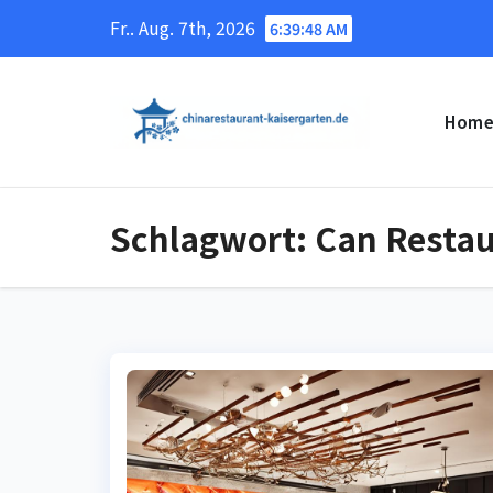
Skip
Fr.. Aug. 7th, 2026
6:39:49 AM
to
content
Hom
Schlagwort:
Can Restau